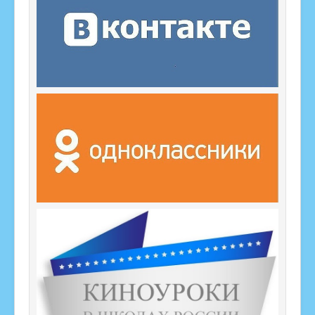
Карта сайта
Дорожная безопасность
Школьный спортивный клуб
Навигатор дополнительного образования
Семейный навигатор
Профилактика несчастных случаев
Дни Единых Действий
Охрана труда
Организация питания
Воспитание
Функциональная грамотность
Введение ФГОС-2022
Наставничество