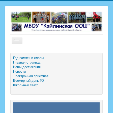
Включить/
выключить
навигацию
Сведения об образовательной организации
Год памяти и славы
Главная страница
Государственная итоговая аттестация
Наши достижения
Новости
Всероссийская олимпиада школьников
Электронная приёмная
Всемирный день ГО
РИП-ИнКО
Школьный театр
Внеурочная деятельность
Оценка качества образования
Профсоюз