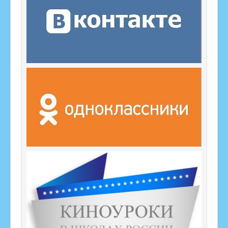
Карта сайта
Дорожная безопасность
Школьный спортивный клуб
Навигатор дополнительного образования
Семейный навигатор
Профилактика несчастных случаев
Дни Единых Действий
Охрана труда
Организация питания
Воспитание
Функциональная грамотность
Введение ФГОС-2022
Наставничество