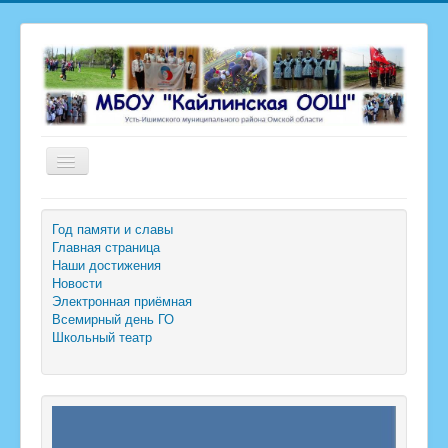
Включить/
выключить
навигацию
Сведения об образовательной организации
Год памяти и славы
Главная страница
Государственная итоговая аттестация
Наши достижения
Новости
Всероссийская олимпиада школьников
Электронная приёмная
Всемирный день ГО
РИП-ИнКО
Школьный театр
Внеурочная деятельность
Оценка качества образования
Профсоюз